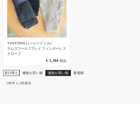
TWEEDMILL(ツイードミル)
ラムズウール 2プレイ フィンガーレス
クローブ
¥
5,390
税込
並び替え
価格が安い順
価格が高い順
新着順
1
件中
1
-
1
件表示