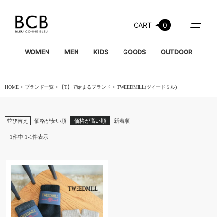
CART
0
WOMEN
MEN
KIDS
GOODS
OUTDOOR
HOME
ブランド一覧
【T】で始まるブランド
TWEEDMILL(ツイードミル)
並び替え
価格が安い順
価格が高い順
新着順
1
件中
1
-
1
件表示