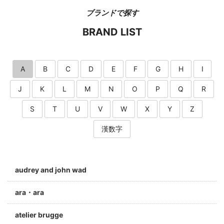
ブランドで探す
BRAND LIST
A
B
C
D
E
F
G
H
I
J
K
L
M
N
O
P
Q
R
S
T
U
V
W
X
Y
Z
漢数字
audrey and john wad
ara・ara
atelier brugge