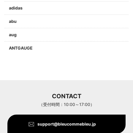
adidas
abu
aug
ANTGAUGE
a jolie
ARC'TERYX
Aran Woollen Mills
CONTACT
ANTHOM
（受付時間：10:00～17:00）
support@bleucommebleu.jp