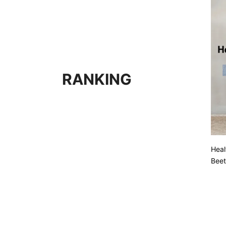
RANKING
Hea
Bee