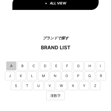
ALL VIEW
ブランドで探す
BRAND LIST
A
B
C
D
E
F
G
H
I
J
K
L
M
N
O
P
Q
R
S
T
U
V
W
X
Y
Z
漢数字