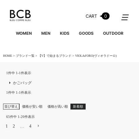
CART
0
WOMEN
MEN
KIDS
GOODS
OUTDOOR
HOME
ブランド一覧
【V】で始まるブランド
VIOLAd'ORO(ヴィオラドーロ)
1
件中
1
-
1
件表示
かごバッグ
1
件中
1
-
1
件表示
並び替え
価格が安い順
価格が高い順
新着順
65
件中
1
-
20
件表示
1
2
…
4