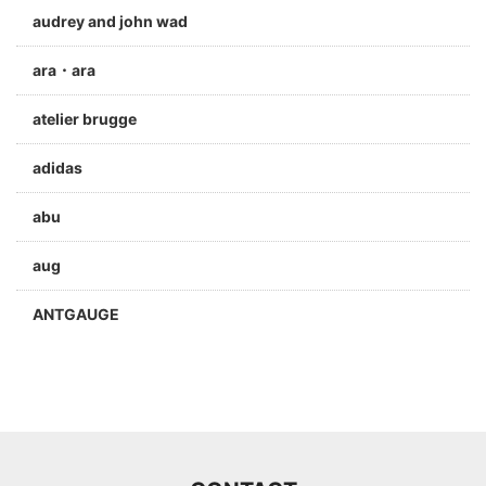
audrey and john wad
ara・ara
atelier brugge
adidas
abu
aug
ANTGAUGE
a jolie
ARC'TERYX
Aran Woollen Mills