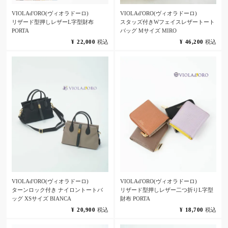
VIOLAd'ORO(ヴィオラドーロ)
VIOLAd'ORO(ヴィオラドーロ)
リザード型押しレザーL字型財布
スタッズ付きWフェイスレザートート
PORTA
バッグ Mサイズ MIRO
¥
22,000
税込
¥
46,200
税込
VIOLAd'ORO(ヴィオラドーロ)
VIOLAd'ORO(ヴィオラドーロ)
ターンロック付き ナイロントートバ
リザード型押しレザー二つ折りL字型
ッグ XSサイズ BIANCA
財布 PORTA
¥
20,900
税込
¥
18,700
税込