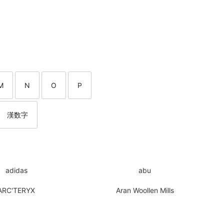
M
N
O
P
漢数字
adidas
abu
ARC'TERYX
Aran Woollen Mills