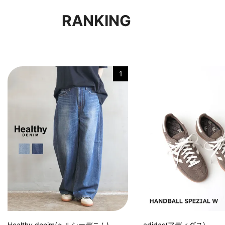
RANKING
1
Healthy denim(ヘルシーデニム)
adidas(アディダス)