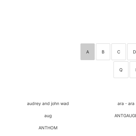
A
B
C
D
Q
audrey and john wad
ara・ara
aug
ANTGAUG
ANTHOM