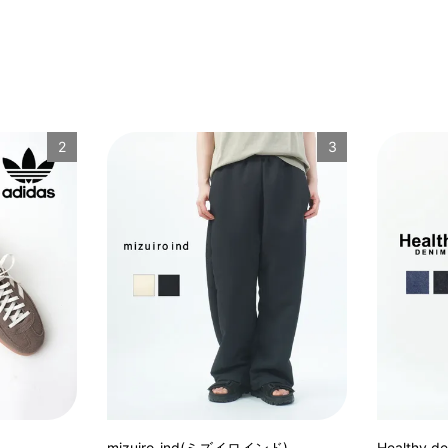
2
3
mizuiro-ind(ミズイロインド)
Healthy