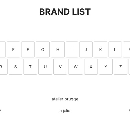
BRAND LIST
E
F
G
H
I
J
K
L
R
S
T
U
V
W
X
Y
Z
atelier brugge
E
a jolie