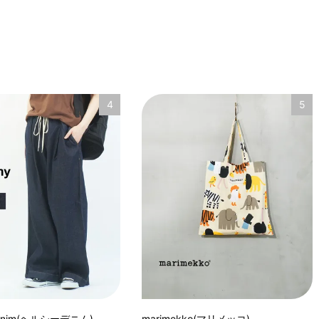
4
5
 denim(ヘルシーデニム)
marimekko(マリメッコ)