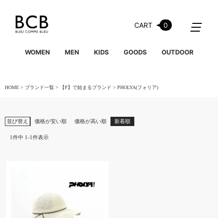
CART
0
WOMEN
MEN
KIDS
GOODS
OUTDOOR
HOME
ブランド一覧
【P】で始まるブランド
PHOLYA(フォリア)
並び替え
価格が安い順
価格が高い順
新着順
1
件中
1
-
1
件表示