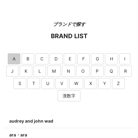
ブランドで探す
BRAND LIST
A
B
C
D
E
F
G
H
I
J
K
L
M
N
O
P
Q
R
S
T
U
V
W
X
Y
Z
漢数字
audrey and john wad
ara・ara