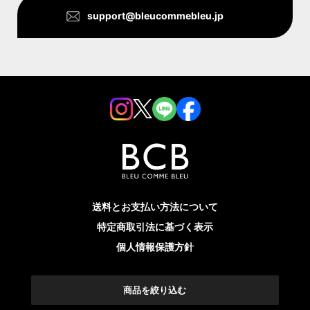
support@bleucommebleu.jp
送料とお支払い方法について
特定商取引法に基づく表示
個人情報保護方針
© 2022 BLEU COMME BLEU All rights reserved.
令和4年度第３次補正 事業再構築補助金により作成
商品を絞り込む