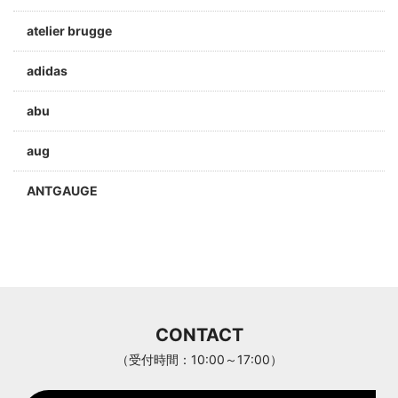
atelier brugge
adidas
abu
aug
ANTGAUGE
a jolie
ARC'TERYX
Aran Woollen Mills
CONTACT
ANTHOM
（受付時間：10:00～17:00）