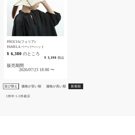
PHOLYA(フォリア)
PAMELA ペーパーハット
¥
6,380
のところ
¥
3,190
税込
販売期間
2026/07/23 18:00
〜
並び替え
価格が安い順
価格が高い順
新着順
1
件中
1
-
1
件表示