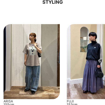
STYLING
FUJI
ARISA
153cm
155cm