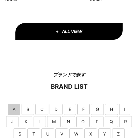
ALL VIEW
ブランドで探す
BRAND LIST
A
B
C
D
E
F
G
H
I
J
K
L
M
N
O
P
Q
R
S
T
U
V
W
X
Y
Z