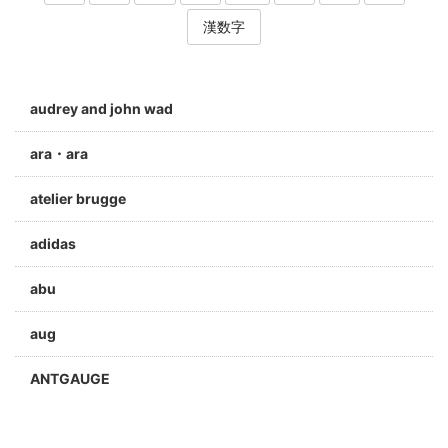
漢数字
audrey and john wad
ara・ara
atelier brugge
adidas
abu
aug
ANTGAUGE
a jolie