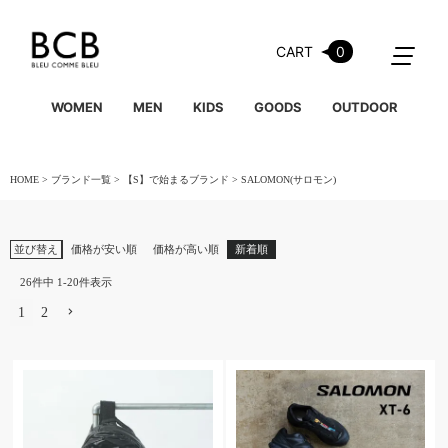
CART
0
WOMEN
MEN
KIDS
GOODS
OUTDOOR
HOME
ブランド一覧
【S】で始まるブランド
SALOMON(サロモン)
並び替え
価格が安い順
価格が高い順
新着順
26
件中
1
-
20
件表示
1
2