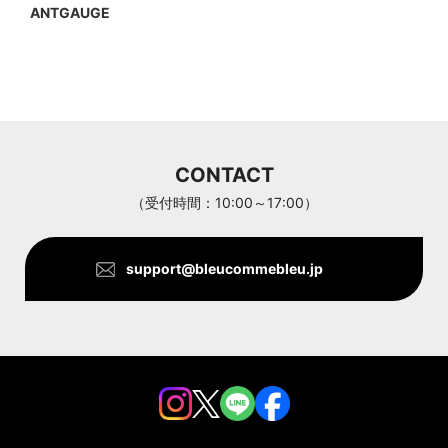
ANTGAUGE
a jolie
ARC'TERYX
Aran Woollen Mills
CONTACT
ANTHOM
（受付時間：10:00～17:00）
support@bleucommebleu.jp