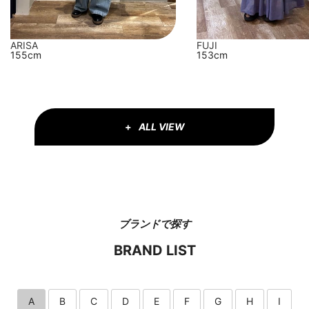
FUJI
ARISA
153cm
155cm
ALL VIEW
ブランドで探す
BRAND LIST
A
B
C
D
E
F
G
H
I