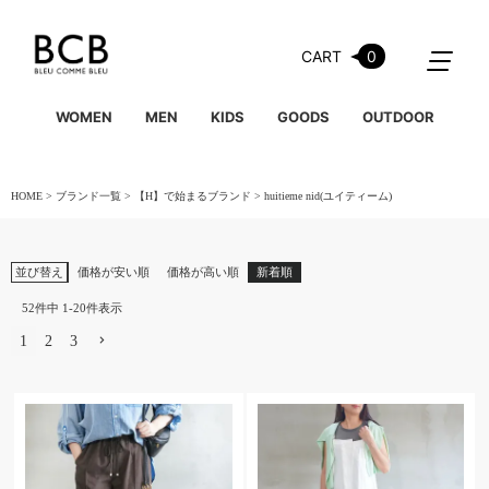
CART
0
WOMEN
MEN
KIDS
GOODS
OUTDOOR
HOME
ブランド一覧
【H】で始まるブランド
huitieme nid(ユイティーム)
並び替え
価格が安い順
価格が高い順
新着順
52
件中
1
-
20
件表示
1
2
3