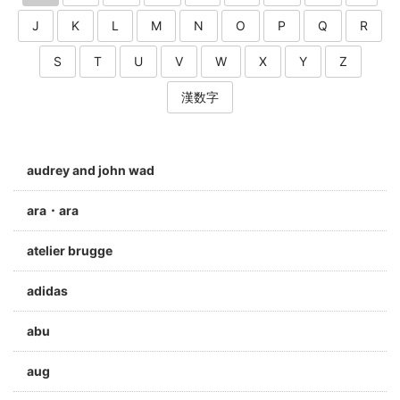
J
K
L
M
N
O
P
Q
R
S
T
U
V
W
X
Y
Z
漢数字
audrey and john wad
ara・ara
atelier brugge
adidas
abu
aug