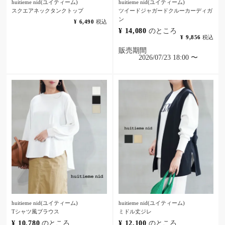
huitieme nid(ユイティーム)
huitieme nid(ユイティーム)
スクエアネックタンクトップ
ツイードジャガードクルーカーディガ
ン
¥
6,490
税込
¥
14,080
のところ
¥
9,856
税込
販売期間
2026/07/23 18:00
〜
huitieme nid(ユイティーム)
huitieme nid(ユイティーム)
Tシャツ風ブラウス
ミドル丈ジレ
¥
10,780
のところ
¥
12,100
のところ