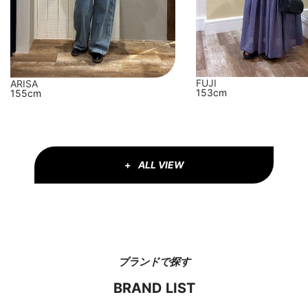
FUJI
ARISA
153cm
155cm
ALL VIEW
ブランドで探す
BRAND LIST