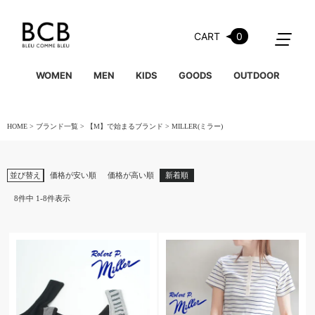
CART
0
WOMEN
MEN
KIDS
GOODS
OUTDOOR
HOME
ブランド一覧
【M】で始まるブランド
MILLER(ミラー)
並び替え
価格が安い順
価格が高い順
新着順
8
件中
1
-
8
件表示