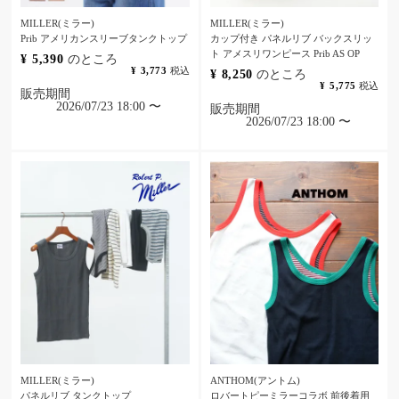
MILLER(ミラー)
MILLER(ミラー)
Prib アメリカンスリーブタンクトップ
カップ付き パネルリブ バックスリッ
ト アメスリワンピース Prib AS OP
¥
5,390
のところ
¥
3,773
税込
¥
8,250
のところ
¥
5,775
税込
販売期間
2026/07/23 18:00
〜
販売期間
2026/07/23 18:00
〜
MILLER(ミラー)
ANTHOM(アントム)
パネルリブ タンクトップ
ロバートピーミラーコラボ 前後着用