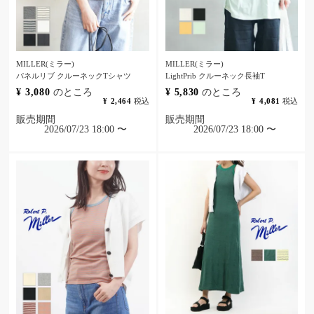
MILLER(ミラー)
MILLER(ミラー)
パネルリブ クルーネックTシャツ
LightPrib クルーネック長袖T
¥
3,080
のところ
¥
5,830
のところ
¥
2,464
税込
¥
4,081
税込
販売期間
販売期間
2026/07/23 18:00
〜
2026/07/23 18:00
〜