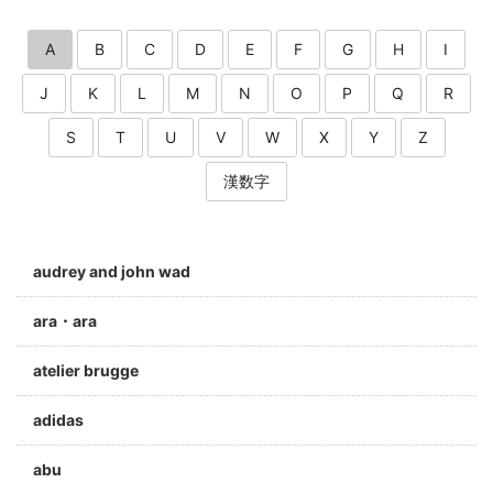
A
B
C
D
E
F
G
H
I
J
K
L
M
N
O
P
Q
R
S
T
U
V
W
X
Y
Z
漢数字
audrey and john wad
ara・ara
atelier brugge
adidas
abu