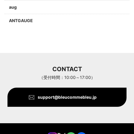
aug
ANTGAUGE
a jolie
ARC'TERYX
Aran Woollen Mills
CONTACT
ANTHOM
（受付時間：10:00～17:00）
support@bleucommebleu.jp