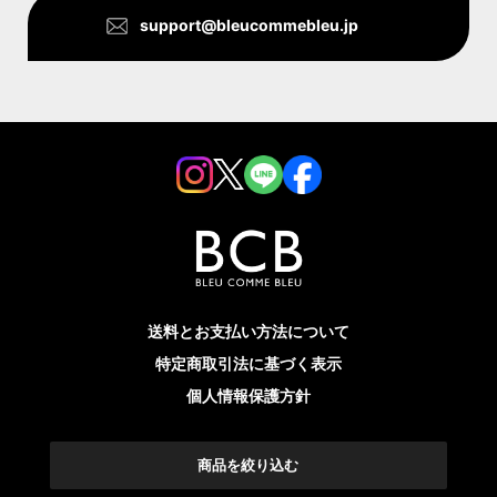
support@bleucommebleu.jp
送料とお支払い方法について
特定商取引法に基づく表示
個人情報保護方針
© 2022 BLEU COMME BLEU All rights reserved.
令和4年度第３次補正 事業再構築補助金により作成
商品を絞り込む