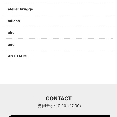
atelier brugge
adidas
abu
aug
ANTGAUGE
a jolie
ARC'TERYX
Aran Woollen Mills
CONTACT
ANTHOM
（受付時間：10:00～17:00）