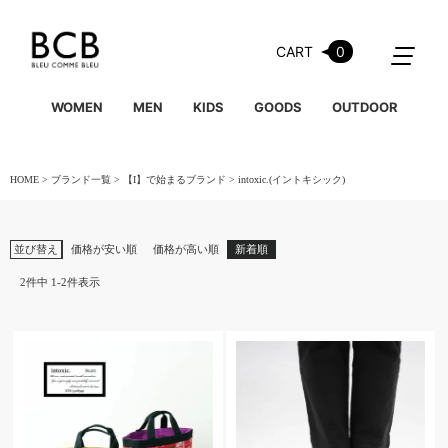
CART
0
WOMEN
MEN
KIDS
GOODS
OUTDOOR
HOME
ブランド一覧
【I】で始まるブランド
intoxic.(イントキシック)
並び替え
価格が安い順
価格が高い順
新着順
2
件中
1
-
2
件表示