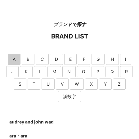
ブランドで探す
BRAND LIST
A
B
C
D
E
F
G
H
I
J
K
L
M
N
O
P
Q
R
S
T
U
V
W
X
Y
Z
漢数字
audrey and john wad
ara・ara