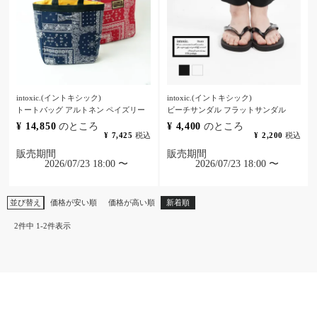
intoxic.(イントキシック)
intoxic.(イントキシック)
トートバッグ アルトネン ペイズリー
ビーチサンダル フラットサンダル
¥
14,850
のところ
¥
4,400
のところ
¥
7,425
税込
¥
2,200
税込
販売期間
販売期間
2026/07/23 18:00
〜
2026/07/23 18:00
〜
並び替え
価格が安い順
価格が高い順
新着順
2
件中
1
-
2
件表示