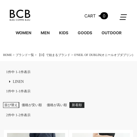
CART
0
WOMEN
MEN
KIDS
GOODS
OUTDOOR
HOME
ブランド一覧
【O】で始まるブランド
O'NEIL OF DUBLIN(オニールオブダブリン)
1
件中
1
-
1
件表示
LINEN
1
件中
1
-
1
件表示
並び替え
価格が安い順
価格が高い順
新着順
2
件中
1
-
2
件表示