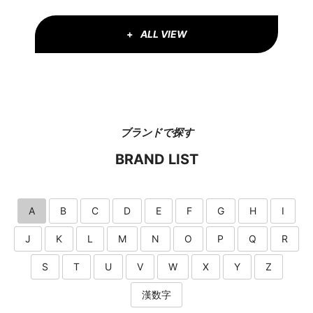
ALL VIEW
ブランドで探す
BRAND LIST
A
B
C
D
E
F
G
H
I
J
K
L
M
N
O
P
Q
R
S
T
U
V
W
X
Y
Z
漢数字