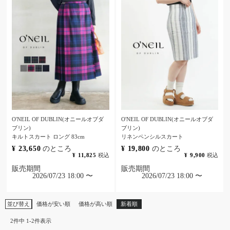
O'NEIL OF DUBLIN(オニールオブダ
O'NEIL OF DUBLIN(オニールオブダ
ブリン)
ブリン)
キルトスカート ロング 83cm
リネンペンシルスカート
¥
23,650
のところ
¥
19,800
のところ
¥
11,825
税込
¥
9,900
税込
販売期間
販売期間
2026/07/23 18:00
〜
2026/07/23 18:00
〜
並び替え
価格が安い順
価格が高い順
新着順
2
件中
1
-
2
件表示