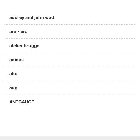
audrey and john wad
ara・ara
atelier brugge
adidas
abu
aug
ANTGAUGE
a jolie
ARC'TERYX