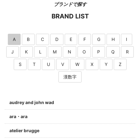
ブランドで探す
BRAND LIST
A
B
C
D
E
F
G
H
I
J
K
L
M
N
O
P
Q
R
S
T
U
V
W
X
Y
Z
漢数字
audrey and john wad
ara・ara
atelier brugge