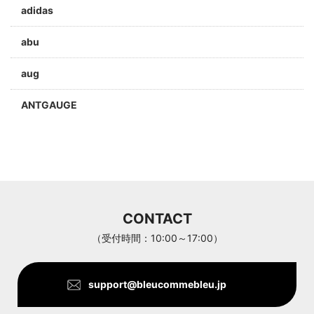
adidas
abu
aug
ANTGAUGE
a jolie
ARC'TERYX
Aran Woollen Mills
CONTACT
ANTHOM
（受付時間：10:00～17:00）
support@bleucommebleu.jp