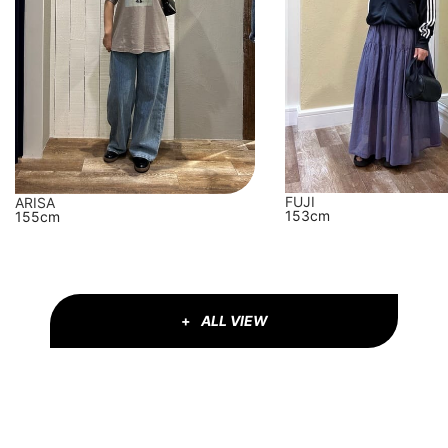
FUJI
ARISA
153cm
155cm
ALL VIEW