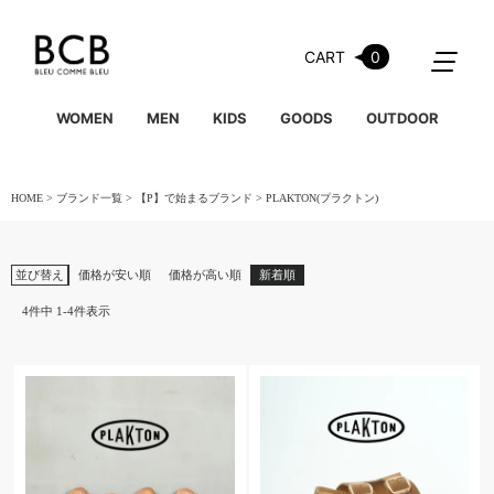
CART
0
WOMEN
MEN
KIDS
GOODS
OUTDOOR
HOME
ブランド一覧
【P】で始まるブランド
PLAKTON(プラクトン)
並び替え
価格が安い順
価格が高い順
新着順
4
件中
1
-
4
件表示