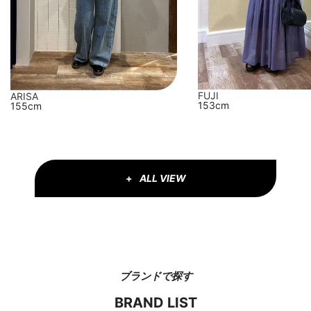
FUJI
ARISA
153cm
155cm
ALL VIEW
ブランドで探す
BRAND LIST