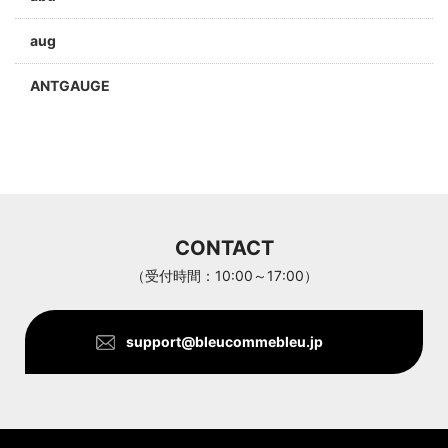
aug
ANTGAUGE
a jolie
ARC'TERYX
Aran Woollen Mills
CONTACT
ANTHOM
（受付時間：10:00～17:00）
support@bleucommebleu.jp