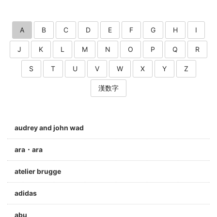
A
B
C
D
E
F
G
H
I
J
K
L
M
N
O
P
Q
R
S
T
U
V
W
X
Y
Z
漢数字
audrey and john wad
ara・ara
atelier brugge
adidas
abu