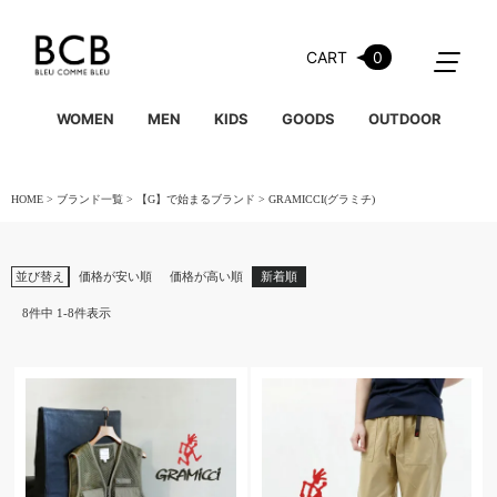
CART
0
WOMEN
MEN
KIDS
GOODS
OUTDOOR
HOME
ブランド一覧
【G】で始まるブランド
GRAMICCI(グラミチ)
並び替え
価格が安い順
価格が高い順
新着順
8
件中
1
-
8
件表示