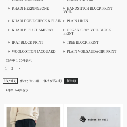
KHADI HERRINGBONE
HANDSTITCH BLOCK PRINT
VOIL
KHADI DOBIE CHECK & PLAIN
PLAIN LINEN
KHADI BLEU CHAMBRAY
ORGANIC 80'S VOIL BLOCK
PRINT
IKAT BLOCK PRINT
TREE BLOCK PRINT
WOOLCOTTON JACQUARD
PLAIN VOILSAUDAGIRI PRINT
32
件中
1
-
20
件表示
1
2
並び替え
価格が安い順
価格が高い順
新着順
4
件中
1
-
4
件表示