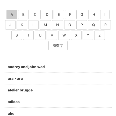
A
B
C
D
E
F
G
H
I
J
K
L
M
N
O
P
Q
R
S
T
U
V
W
X
Y
Z
漢数字
audrey and john wad
ara・ara
atelier brugge
adidas
abu