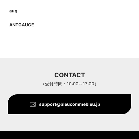
aug
ANTGAUGE
a jolie
ARC'TERYX
Aran Woollen Mills
CONTACT
ANTHOM
（受付時間：10:00～17:00）
support@bleucommebleu.jp