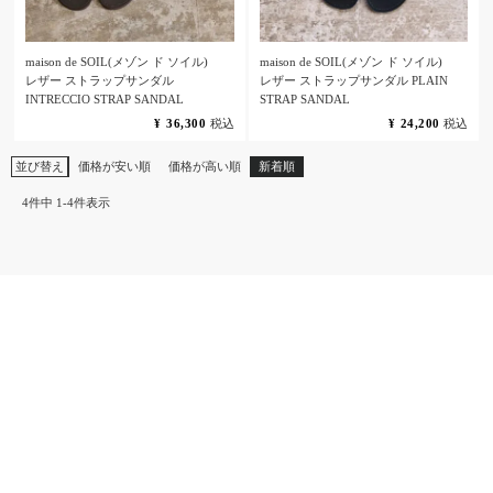
maison de SOIL(メゾン ド ソイル)
maison de SOIL(メゾン ド ソイル)
レザー ストラップサンダル
レザー ストラップサンダル PLAIN
INTRECCIO STRAP SANDAL
STRAP SANDAL
¥
36,300
税込
¥
24,200
税込
並び替え
価格が安い順
価格が高い順
新着順
4
件中
1
-
4
件表示