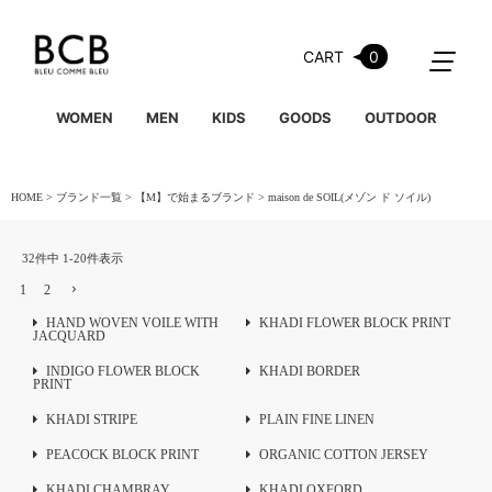
CART
0
WOMEN
MEN
KIDS
GOODS
OUTDOOR
HOME
ブランド一覧
【M】で始まるブランド
maison de SOIL(メゾン ド ソイル)
32
件中
1
-
20
件表示
1
2
HAND WOVEN VOILE WITH
KHADI FLOWER BLOCK PRINT
JACQUARD
INDIGO FLOWER BLOCK
KHADI BORDER
PRINT
KHADI STRIPE
PLAIN FINE LINEN
PEACOCK BLOCK PRINT
ORGANIC COTTON JERSEY
KHADI CHAMBRAY
KHADI OXFORD