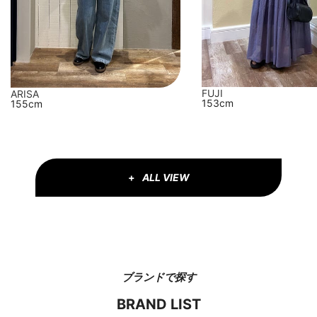
FUJI
ARISA
153cm
155cm
ALL VIEW
ブランドで探す
BRAND LIST