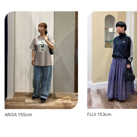
FUJI
153cm
ARISA
155cm