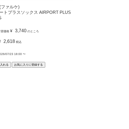
E(ファルケ)
トプラスソックス AIRPORT PLUS
S
3,740
¥
希望価格
のところ
2,618
¥
税込
026/07/23 18:00
〜
入れる
お気に入りに登録する