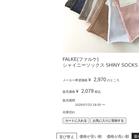
FALKE(ファルケ)
シャイニーソックス SHINY SOCKS
2,970
¥
メーカー希望価格
のところ
2,079
¥
販売価格
税込
販売期間
2026/07/23 18:00
〜
在庫切れ
カートに入れる
お気に入りに登録する
価格が安い順
価格が高い順
新
並び替え