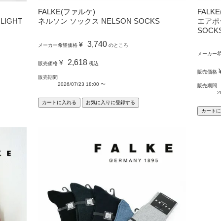
FALKE(ファルケ)
FALK
LIGHT
ネルソン ソックス NELSON SOCKS
エアポー
SOCK
3,740
¥
メーカー希望価格
のところ
メーカー
2,618
¥
販売価格
税込
販売価格
販売期間
2026/07/23 18:00
〜
販売期間
2
カートに入れる
お気に入りに登録する
カートに