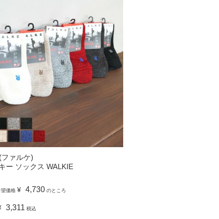
E(ファルケ)
ー ソックス WALKIE
4,730
¥
希望価格
のところ
3,311
¥
税込