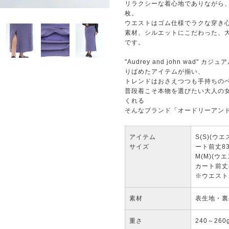
リラクシーな着心地でありながら
枚。
ウエストはゴム仕様でラクな穿き
素材、シルエットにこだわった、
です。
"Audrey and john wad
りばめたアイテムが揃い、
トレンドはおさえつつも手持ちの
普段着こそ本物を選びたい大人の
くれる
そんなブランド「オードリーアン
アイテム
S(S)(ウ
サイズ
ート前丈83
M(M)(ウ
カート前丈8
※ウエスト
素材
表生地・裏
重さ
240～260