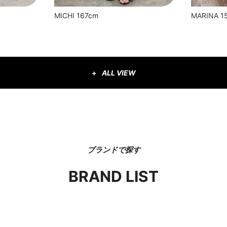
MICHI
167cm
MARINA
1
ALL VIEW
ブランドで探す
BRAND LIST