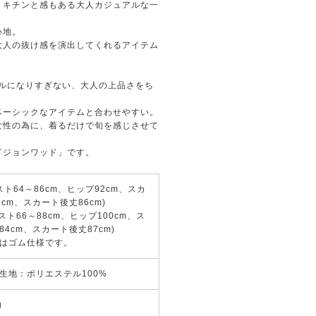
、キチンと感もある大人カジュアルな一
心地。
大人の抜け感を演出してくれるアイテム
" カジュアルになりすぎない、大人の上品さをち
ベーシックなアイテムと合わせやすい。
女性の為に、着るだけで旬を感じさせて
ドジョンワッド」です。
エスト64～86cm、ヒップ92cm、スカ
cm、スカート後丈86cm)
エスト66～88cm、ヒップ100cm、ス
4cm、スカート後丈87cm)
はゴム仕様です。
生地：ポリエステル100%
g