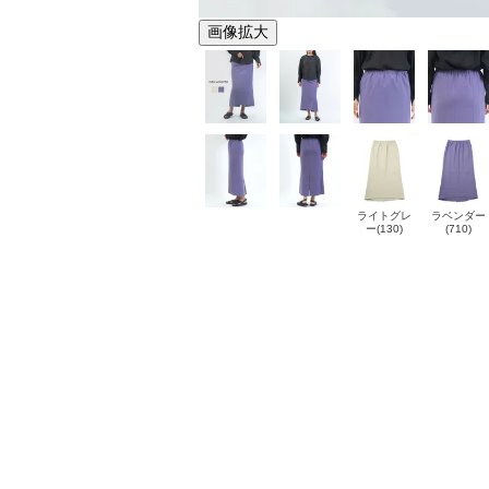
画像拡大
ライトグレ
ラベンダー
ー(130)
(710)