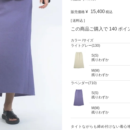
15,400
¥
販売価格
税込
送料込
この商品ご購入で
140
ポイ
カラー
サイズ
ライトグレー(130)
S(S)
残りわずか
M(M)
残りわずか
ラベンダー(710)
S(S)
残りわずか
M(M)
残りわずか
タイトながらも締め付けない着心