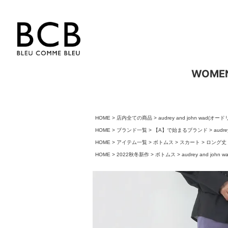
WOME
HOME
店内全ての商品
audrey and john wa
HOME
ブランド一覧
【A】で始まるブランド
audr
HOME
アイテム一覧
ボトムス
スカート
ロング丈
HOME
2022秋冬新作
ボトムス
audrey and 