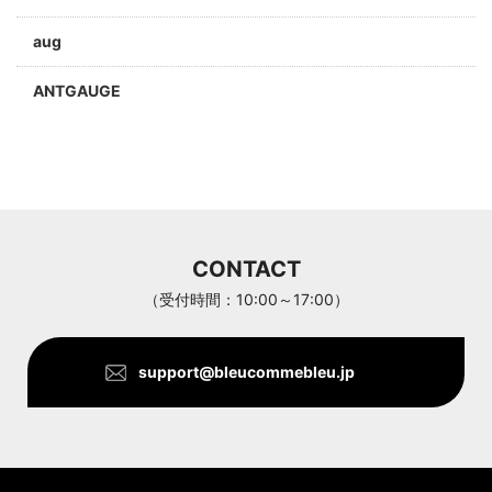
aug
ANTGAUGE
a jolie
ARC'TERYX
Aran Woollen Mills
CONTACT
ANTHOM
（受付時間：10:00～17:00）
support@bleucommebleu.jp