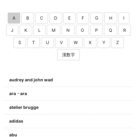
A
B
C
D
E
F
G
H
I
J
K
L
M
N
O
P
Q
R
S
T
U
V
W
X
Y
Z
漢数字
audrey and john wad
ara・ara
atelier brugge
adidas
abu