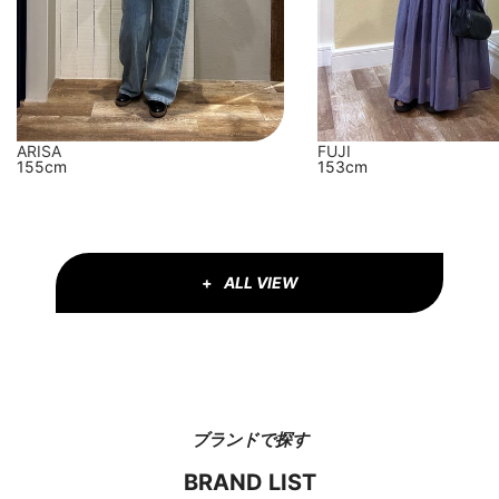
FUJI
ARISA
153cm
155cm
ALL VIEW
ブランドで探す
BRAND LIST