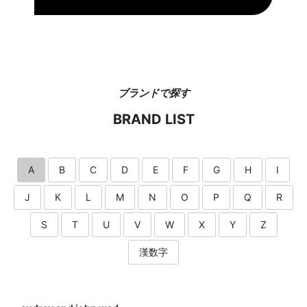
ブランドで探す
BRAND LIST
A
B
C
D
E
F
G
H
I
J
K
L
M
N
O
P
Q
R
S
T
U
V
W
X
Y
Z
漢数字