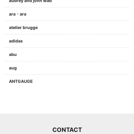
audrey and john wad
ara・ara
atelier brugge
adidas
abu
aug
ANTGAUGE
a jolie
ARC'TERYX
Aran Woollen Mills
CONTACT