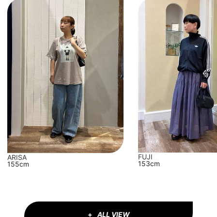
FUJI
ARISA
153cm
155cm
ALL VIEW