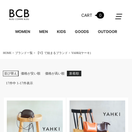
CART
0
WOMEN
MEN
KIDS
GOODS
OUTDOOR
HOME
ブランド一覧
【Y】で始まるブランド
YAHKI(ヤーキ)
並び替え
価格が安い順
価格が高い順
新着順
17
件中
1
-
17
件表示