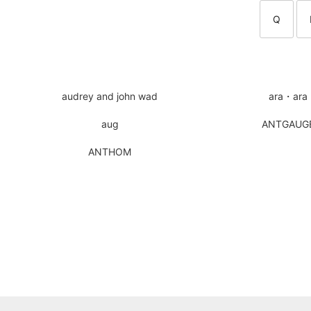
Q
audrey and john wad
ara・ara
aug
ANTGAUG
ANTHOM