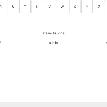
R
S
T
U
V
W
X
Y
Z
atelier brugge
E
a jolie