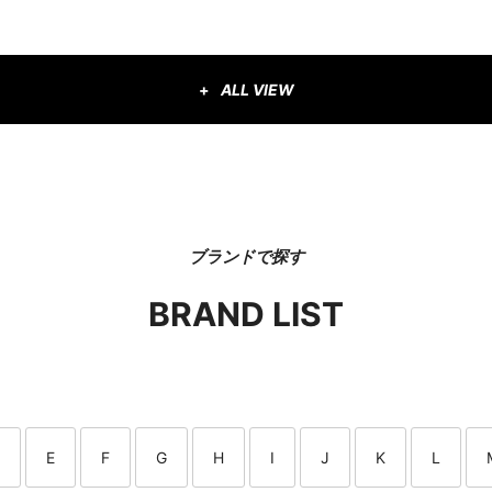
ALL VIEW
ブランドで探す
BRAND LIST
E
F
G
H
I
J
K
L