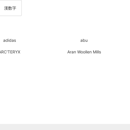
漢数字
adidas
abu
ARC'TERYX
Aran Woollen Mills