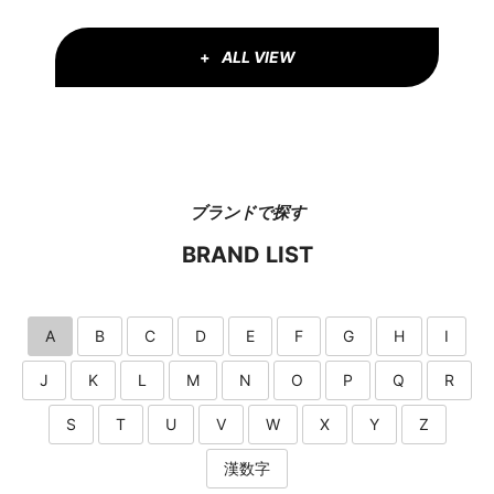
ALL VIEW
ブランドで探す
BRAND LIST
A
B
C
D
E
F
G
H
I
J
K
L
M
N
O
P
Q
R
S
T
U
V
W
X
Y
Z
漢数字