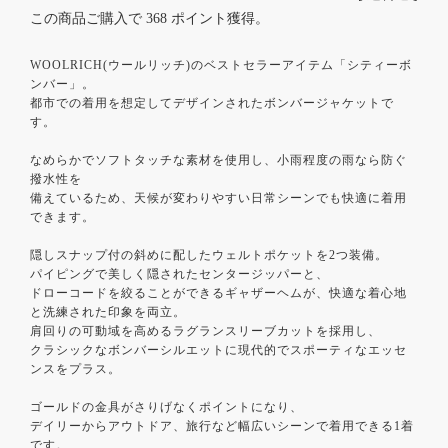
この商品ご購入で
368
ポイント獲得。
WOOLRICH(ウールリッチ)のベストセラーアイテム「シティーボ
ンバー」。
都市での着用を想定してデザインされたボンバージャケットで
す。
なめらかでソフトタッチな素材を使用し、小雨程度の雨なら防ぐ
撥水性を
備えているため、天候が変わりやすい日常シーンでも快適に着用
できます。
隠しスナップ付の斜めに配したウェルトポケットを2つ装備。
パイピングで美しく隠されたセンタージッパーと、
ドローコードを絞ることができるギャザーヘムが、快適な着心地
と洗練された印象を両立。
肩回りの可動域を高めるラグランスリーブカットを採用し、
クラシックなボンバーシルエットに現代的でスポーティなエッセ
ンスをプラス。
ゴールドの金具がさりげなくポイントになり、
デイリーからアウトドア、旅行など幅広いシーンで着用できる1着
です。