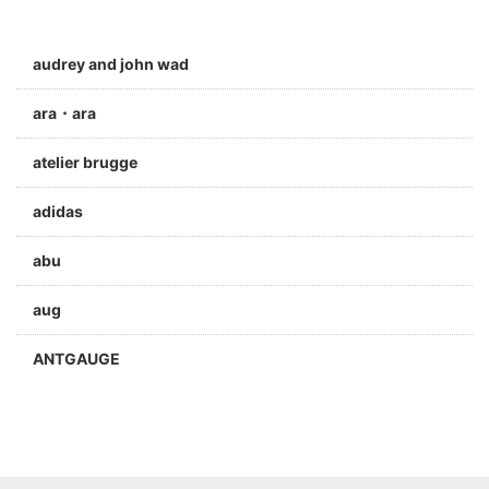
audrey and john wad
ara・ara
atelier brugge
adidas
abu
aug
ANTGAUGE
a jolie
ARC'TERYX