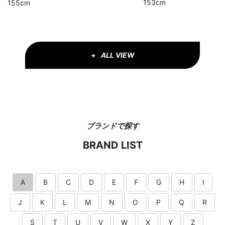
153cm
155cm
ALL VIEW
ブランドで探す
BRAND LIST
A
B
C
D
E
F
G
H
I
J
K
L
M
N
O
P
Q
R
S
T
U
V
W
X
Y
Z