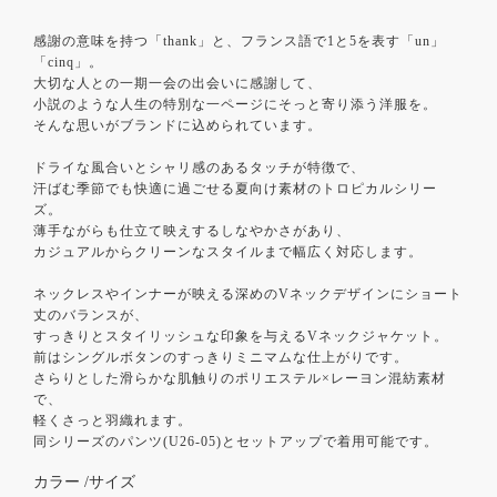
感謝の意味を持つ「thank」と、フランス語で1と5を表す「un」
「cinq」。
大切な人との一期一会の出会いに感謝して、
小説のような人生の特別な一ページにそっと寄り添う洋服を。
そんな思いがブランドに込められています。
ドライな風合いとシャリ感のあるタッチが特徴で、
汗ばむ季節でも快適に過ごせる夏向け素材のトロピカルシリー
ズ。
薄手ながらも仕立て映えするしなやかさがあり、
カジュアルからクリーンなスタイルまで幅広く対応します。
ネックレスやインナーが映える深めのVネックデザインにショート
丈のバランスが、
すっきりとスタイリッシュな印象を与えるVネックジャケット。
前はシングルボタンのすっきりミニマムな仕上がりです。
さらりとした滑らかな肌触りのポリエステル×レーヨン混紡素材
で、
軽くさっと羽織れます。
同シリーズのパンツ(U26-05)とセットアップで着用可能です。
カラー
サイズ