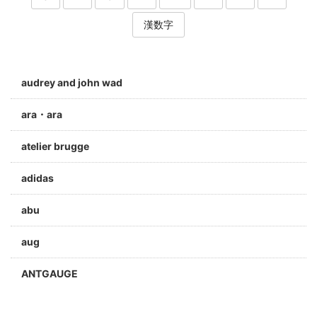
漢数字
audrey and john wad
ara・ara
atelier brugge
adidas
abu
aug
ANTGAUGE
a jolie