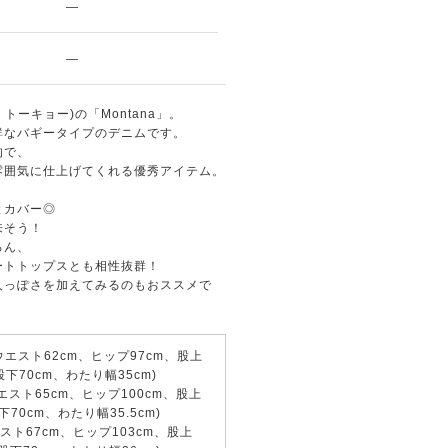
—
—
ド トーキョー)の「Montana」。
鮮なバギータイプのデニムです。
的で、
雰囲気に仕上げてくれる優秀アイテム。
とカバー◎
来そう！
ろん、
ートトップスとも相性抜群！
人っぽさを加えてみるのもおススメで
)(ウエスト62cm、ヒップ97cm、股上
、股下70cm、わたり幅35cm)
(ウエスト65cm、ヒップ100cm、股上
下70cm、わたり幅35.5cm)
ウエスト67cm、ヒップ103cm、股上