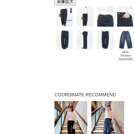
画像拡大
akira-
Stoned
Dark(SDK)
COORDINATE RECOMMEND