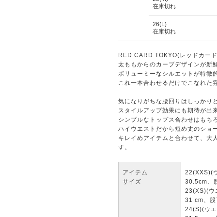
在庫切れ
26(L)
在庫切れ
RED CARD TOKYO(レッドカー
太ももからのカーブデザインが新
ボリューミーなシルエットが特徴
これ一本合わせるだけでこなれた
気になりがちな腰回りはしっかり
スタイルアップ効果にも期待が出
シンプルなトップス合わせはもち
ハイウエストだから短め丈のショ
キレイめアイテムと合わせて、大
す。
アイテム
22(XXS
サイズ
30.5cm
23(XS)
31 cm、股
24(S)(