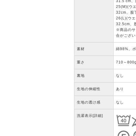
31.5 cm
25(M)(
32cm、股
26(L)(
32.5cm
※商品のサ
合がござい
素材
綿98%、
重さ
710～800
裏地
なし
生地の伸縮性
あり
生地の透け感
なし
洗濯表示
[詳細]