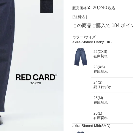
20,240
¥
販売価格
税込
送料込
この商品ご購入で
184
ポイ
カラー
サイズ
akira-Stoned Dark(SDK)
22(XXS)
在庫切れ
23(XS)
在庫切れ
24(S)
残りわずか
25(M)
在庫切れ
26(L)
在庫切れ
akira-Stoned Mid(SMD)