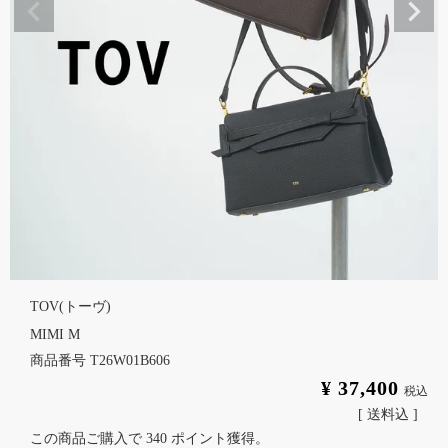
TOV(トーヴ)
MIMI M
商品番号
T26W01B606
¥
37,400
税込
送料込
この商品ご購入で
340
ポイント獲得。