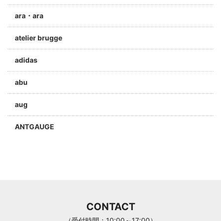
ara・ara
atelier brugge
adidas
abu
aug
ANTGAUGE
a jolie
ARC'TERYX
Aran Woollen Mills
CONTACT
ANTHOM
（受付時間：10:00～17:00）