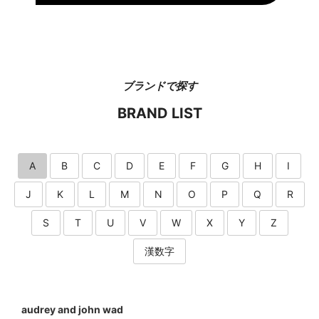
ブランドで探す
BRAND LIST
A
B
C
D
E
F
G
H
I
J
K
L
M
N
O
P
Q
R
S
T
U
V
W
X
Y
Z
漢数字
audrey and john wad