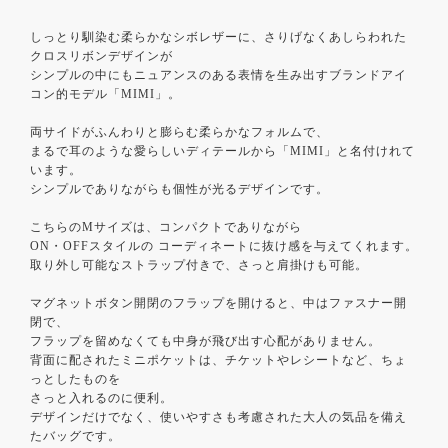
しっとり馴染む柔らかなシボレザーに、さりげなくあしらわれた
クロスリボンデザインが
シンプルの中にもニュアンスのある表情を生み出すブランドアイ
コン的モデル「MIMI」。
両サイドがふんわりと膨らむ柔らかなフォルムで、
まるで耳のような愛らしいディテールから「MIMI」と名付けれて
います。
シンプルでありながらも個性が光るデザインです。
こちらのMサイズは、コンパクトでありながら
ON・OFFスタイルの コーディネートに抜け感を与えてくれます。
取り外し可能なストラップ付きで、さっと肩掛けも可能。
マグネットボタン開閉のフラップを開けると、中はファスナー開
閉で、
フラップを留めなくても中身が飛び出す心配がありません。
背面に配されたミニポケットは、チケットやレシートなど、ちょ
っとしたものを
さっと入れるのに便利。
デザインだけでなく、使いやすさも考慮された大人の気品を備え
たバッグです。