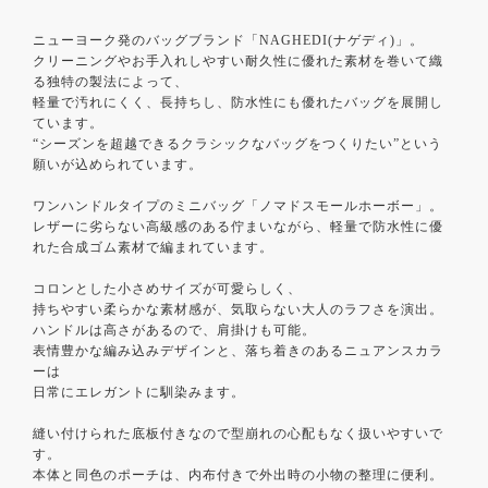
ニューヨーク発のバッグブランド「NAGHEDI(ナゲディ)」。
クリーニングやお手入れしやすい耐久性に優れた素材を巻いて織
る独特の製法によって、
軽量で汚れにくく、長持ちし、防水性にも優れたバッグを展開し
ています。
“シーズンを超越できるクラシックなバッグをつくりたい”という
願いが込められています。
ワンハンドルタイプのミニバッグ「ノマドスモールホーボー」。
レザーに劣らない高級感のある佇まいながら、軽量で防水性に優
れた合成ゴム素材で編まれています。
コロンとした小さめサイズが可愛らしく、
持ちやすい柔らかな素材感が、気取らない大人のラフさを演出。
ハンドルは高さがあるので、肩掛けも可能。
表情豊かな編み込みデザインと、落ち着きのあるニュアンスカラ
ーは
日常にエレガントに馴染みます。
縫い付けられた底板付きなので型崩れの心配もなく扱いやすいで
す。
本体と同色のポーチは、内布付きで外出時の小物の整理に便利。