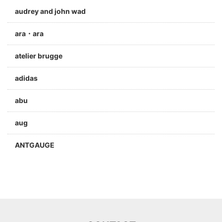
audrey and john wad
ara・ara
atelier brugge
adidas
abu
aug
ANTGAUGE
a jolie
ARC'TERYX
Aran Woollen Mills