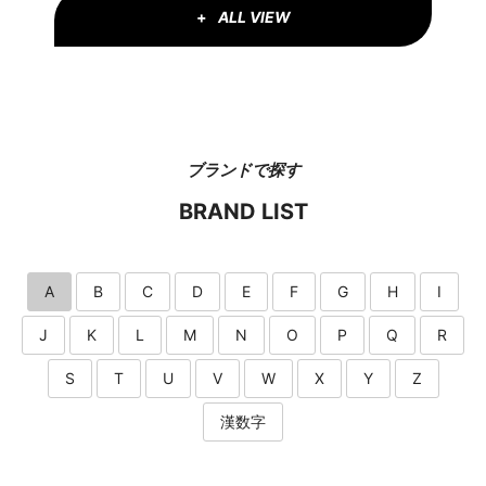
ALL VIEW
ブランドで探す
BRAND LIST
A
B
C
D
E
F
G
H
I
J
K
L
M
N
O
P
Q
R
S
T
U
V
W
X
Y
Z
漢数字