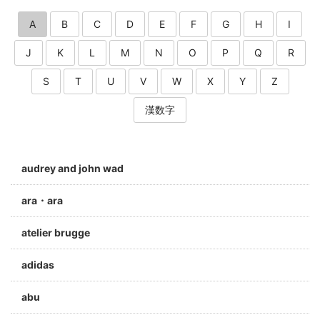
A
B
C
D
E
F
G
H
I
J
K
L
M
N
O
P
Q
R
S
T
U
V
W
X
Y
Z
漢数字
audrey and john wad
ara・ara
atelier brugge
adidas
abu