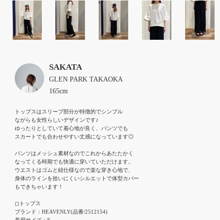
SAKATA
GLEN PARK TAKAOKA
165cm
トップスはスリーブ部分が特徴的でシンプル

ながらも女性らしいデザインです♪

ゆったりとしていて着心地が良く、パンツでも

スカートでも合わせやすい丈感になっています◎

パンツはメッシュ素材なのでこれからあたたかく

なってくる時期でも快適に穿いていただけます。

ウエストはゴムと紐仕様なので楽な穿き心地で、

身体のラインを拾いにくいシルエットで体型カバー

もできちゃいます！

◻︎トップス

ブランド：HEAVENLY(品番/2512154)

着用サイズ：F
