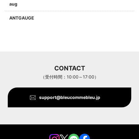
aug
ANTGAUGE
a jolie
ARC'TERYX
Aran Woollen Mills
CONTACT
ANTHOM
（受付時間：10:00～17:00）
support@bleucommebleu.jp