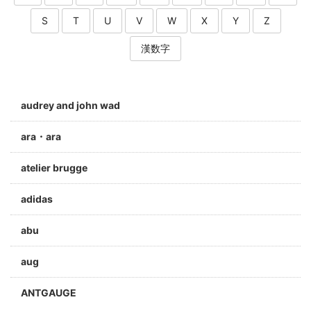
S
T
U
V
W
X
Y
Z
漢数字
audrey and john wad
ara・ara
atelier brugge
adidas
abu
aug
ANTGAUGE