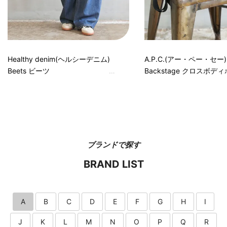
Healthy denim(ヘルシーデニム)
A.P.C.(アー・ペー・セー)
Beets ビーツ
Backstage クロスボデ
ブランドで探す
BRAND LIST
A
B
C
D
E
F
G
H
I
J
K
L
M
N
O
P
Q
R