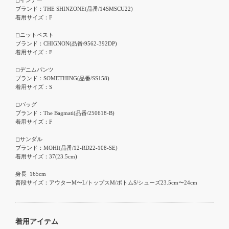
ブランド：THE SHINZONE(品番/14SMSCU22)

着用サイズ：F

◻︎ニットベスト

ブランド：CHIGNON(品番/9562-392DP)

着用サイズ：F

◻︎デニムパンツ

ブランド：SOMETHING(品番/SS158)

着用サイズ：S

◻︎バッグ

ブランド：The Bagmati(品番/250618-B)

着用サイズ：F

◻︎サンダル

ブランド：MOHI(品番/12-RD22-108-SE)

着用サイズ：37(23.5cm)

身長  165cm

普段サイズ：アウターM〜L/トップスM/ボトムS/シューズ23.5cm〜24cm
着用アイテム