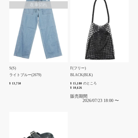
在庫切れ
S(S)
F(フリー)
ライトブルー(2679)
BLACK(BLK)
のところ
¥
13,750
¥
15,180
¥
10,626
販売期間
2026/07/23 18:00
〜