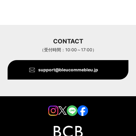
a jolie
ARC'TERYX
Aran Woollen Mills
CONTACT
ANTHOM
（受付時間：10:00～17:00）
support@bleucommebleu.jp