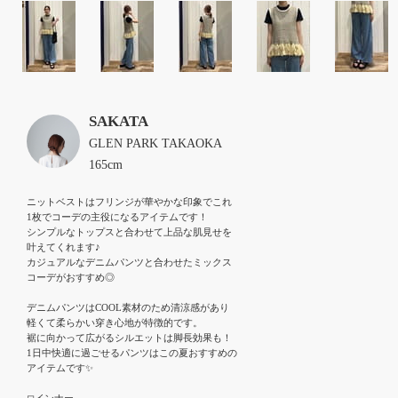
SAKATA
GLEN PARK TAKAOKA
165cm
ニットベストはフリンジが華やかな印象でこれ

1枚でコーデの主役になるアイテムです！

シンプルなトップスと合わせて上品な肌見せを

叶えてくれます♪

カジュアルなデニムパンツと合わせたミックス

コーデがおすすめ◎

デニムパンツはCOOL素材のため清涼感があり

軽くて柔らかい穿き心地が特徴的です。

裾に向かって広がるシルエットは脚長効果も！

1日中快適に過ごせるパンツはこの夏おすすめの

アイテムです✨️

◻︎インナー
