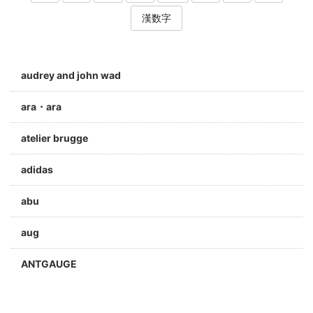
漢数字
audrey and john wad
ara・ara
atelier brugge
adidas
abu
aug
ANTGAUGE
a jolie