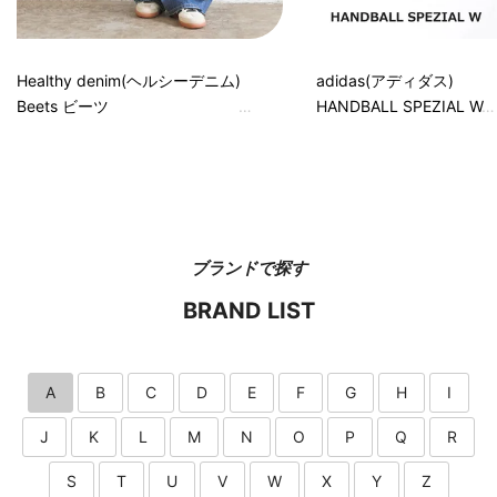
Healthy denim(ヘルシーデニム)
adidas(アディダス)
Beets ビーツ
HANDBALL SPEZIAL W
ブランドで探す
BRAND LIST
A
B
C
D
E
F
G
H
I
J
K
L
M
N
O
P
Q
R
S
T
U
V
W
X
Y
Z