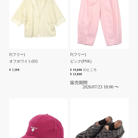
F(フリー)
F(フリー)
オフホワイト(02)
ピンク(PNK)
のところ
¥
7,590
¥
19,800
¥
13,860
販売期間
2026/07/23 18:00
〜