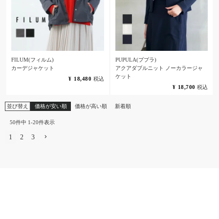
FILUM(フィルム)
PUPULA(ププラ)
カーデジャケット
アクアダブルニット ノーカラージャ
ケット
¥
18,480
税込
¥
18,700
税込
並び替え
価格が安い順
価格が高い順
新着順
50
件中
1
-
20
件表示
1
2
3