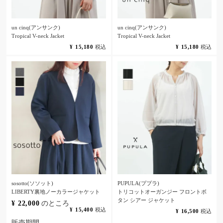
un cinq(アンサンク)
un cinq(アンサンク)
Tropical V-neck Jacket
Tropical V-neck Jacket
¥
15,180
税込
¥
15,180
税込
sosotto(ソソット)
PUPULA(ププラ)
LIBERTY裏地ノーカラージャケット
トリコットオーガンジー フロントボ
タン シアー ジャケット
¥
22,000
のところ
¥
15,400
税込
¥
16,500
税込
販売期間