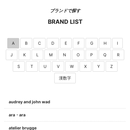
ブランドで探す
BRAND LIST
A
B
C
D
E
F
G
H
I
J
K
L
M
N
O
P
Q
R
S
T
U
V
W
X
Y
Z
漢数字
audrey and john wad
ara・ara
atelier brugge