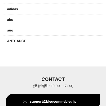
adidas
abu
aug
ANTGAUGE
a jolie
ARC'TERYX
Aran Woollen Mills
CONTACT
ANTHOM
（受付時間：10:00～17:00）
support@bleucommebleu.jp