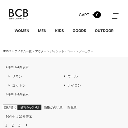
CART
0
WOMEN
MEN
KIDS
GOODS
OUTDOOR
HOME
アイテム一覧
アウター
ジャケット・コート
ノーカラー
4
件中
1
-
4
件表示
リネン
ウール
コットン
ナイロン
4
件中
1
-
4
件表示
並び替え
価格が安い順
価格が高い順
新着順
50
件中
1
-
20
件表示
1
2
3