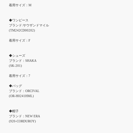
着用サイズ：M

◆ワンピース

ブランド:サウザンドマイル

(TM242CD00202)

着用サイズ：F

◆シューズ 　

ブランド：SHAKA

(SK-201)

着用サイズ：7

◆バッグ

ブランド：ORCIVAL

(OR-H0241HML)

◆帽子

ブランド：NEW ERA

(920-CORDUROY)