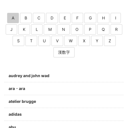
A
B
C
D
E
F
G
H
I
J
K
L
M
N
O
P
Q
R
S
T
U
V
W
X
Y
Z
漢数字
audrey and john wad
ara・ara
atelier brugge
adidas
abu