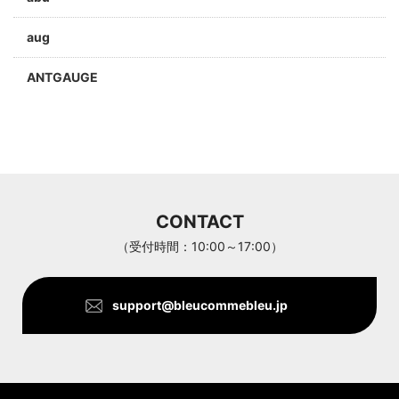
aug
ANTGAUGE
a jolie
ARC'TERYX
Aran Woollen Mills
CONTACT
ANTHOM
（受付時間：10:00～17:00）
support@bleucommebleu.jp