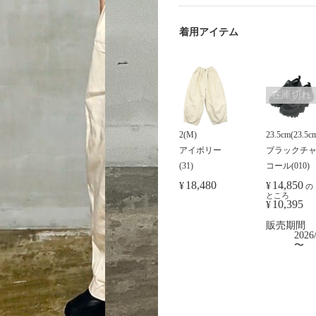
着用アイテム
在庫切れ
2(M)
23.5cm(23.5c
アイボリー
ブラックチ
(31)
コール(010)
18,480
14,850
¥
¥
の
ところ
10,395
¥
販売期間
2026/
〜