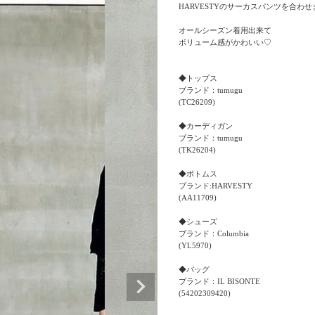
HARVESTYのサーカスパンツを合わせま
オールシーズン着用出来て

ボリューム感がかわいい♡

◆トップス

ブランド：tumugu

(TC26209)

◆カーディガン

ブランド：tumugu

(TK26204)

◆ボトムス 　

ブランド:HARVESTY

(AA11709)

◆シューズ 　

ブランド：Columbia

(YL5970)

◆バッグ

ブランド：IL BISONTE
